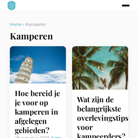
Home
› Kamperen
Kamperen
Hoe bereid je
Wat zijn de
je voor op
belangrijkste
kamperen in
overlevingstips
afgelegen
voor
gebieden?
kampeerders?
26 augustus 2025
4 min