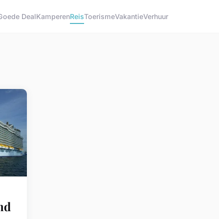
Goede Deal
Kamperen
Reis
Toerisme
Vakantie
Verhuur
nd