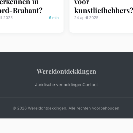
verkennen in
voor
rd-Brabant?
kunstliefhebbers
il 2025
6 min
24 april 2025
Wereldontdekkingen
Juridische vermeldingen
Contact
© 2026 Wereldontdekkingen. Alle rechten voorbehouden.