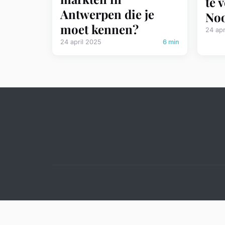
te 
Antwerpen die je
Noo
moet kennen?
24 apr
24 april 2025
6 min