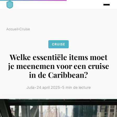
Accueil
›
Cruise
CRUISE
Welke essentiële items moet
je meenemen voor een cruise
in de Caribbean?
Julia
•
24 april 2025
•
5 min de lecture